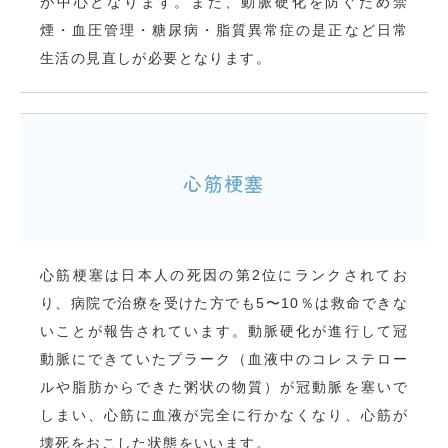
が中心となります。また、動脈硬化を防ぐため禁
煙・血圧管理・糖尿病・脂質異常症の是正など日常
生活の見直しが必要となります。
心筋梗塞
心筋梗塞は日本人の死因の第2位にランクされてお
り、病院で治療を受けた方でも5〜10％は救命できな
いことが報告されています。動脈硬化が進行して冠
動脈にできていたプラーク（血液中のコレステロー
ルや脂肪からできた粥状の物質）が冠動脈を塞いで
しまい、心筋に血液が完全に行かなくなり、心筋が
壊死をおこした状態をいいます。