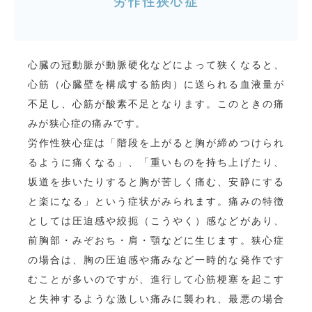
労作性狭心症
心臓の冠動脈が動脈硬化などによって狭くなると、
心筋（心臓壁を構成する筋肉）に送られる血液量が
不足し、心筋が酸素不足となります。このときの痛
みが狭心症の痛みです。
労作性狭心症は「階段を上がると胸が締めつけられ
るように痛くなる」、「重いものを持ち上げたり、
坂道を歩いたりすると胸が苦しく痛む、安静にする
と楽になる」という症状がみられます。痛みの特徴
としては圧迫感や絞扼（こうやく）感などがあり、
前胸部・みぞおち・肩・顎などに生じます。狭心症
の場合は、胸の圧迫感や痛みなど一時的な発作です
むことが多いのですが、進行して心筋梗塞を起こす
と失神するような激しい痛みに襲われ、最悪の場合