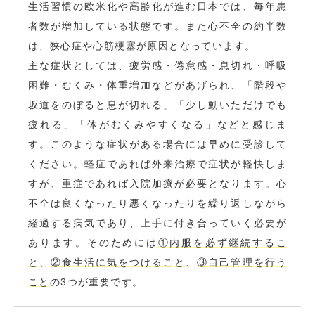
生活習慣の欧米化や高齢化が進む日本では、毎年患
者数が増加している状態です。また心不全の約半数
は、狭心症や心筋梗塞が原因となっています。
主な症状としては、疲労感・倦怠感・息切れ・呼吸
困難・むくみ・体重増加などがあげられ、「階段や
坂道をのぼると息が切れる」「少し動いただけでも
疲れる」「体がむくみやすくなる」などと感じま
す。このような症状がある場合には早めに受診して
ください。軽症であれば外来治療で症状が軽快しま
すが、重症であれば入院加療が必要となります。心
不全は良くなったり悪くなったりを繰り返しながら
経過する病気であり、上手に付き合っていく必要が
あります。そのためには
①内服を必ず継続するこ
と
、
②食生活に気をつけること
、
③自己管理を行う
こと
の3つが重要です。