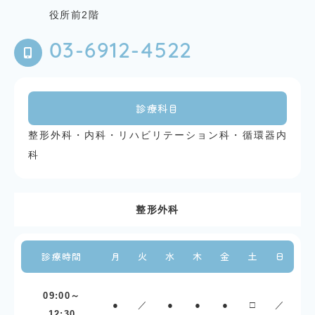
役所前2階
03-6912-4522
診療科目
整形外科・内科・リハビリテーション科・循環器内
科
整形外科
診療時間
月
火
水
木
金
土
日
09:00～
●
／
●
●
●
□
／
12:30