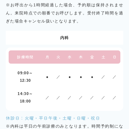
※お呼出から1時間経過した場合、予約順は保持されませ
ん。来院時点での順番でお呼びします。受付終了時間を過
ぎた場合キャンセル扱いとなります。
内科
診療時間
月
火
水
木
金
土
日
09:00～
●
／
●
●
●
／
／
12:30
14:30～
／
／
／
／
／
／
／
18:00
休診日：火曜・平日午後・土曜・日曜・祝日
※内科は平日の午前診療のみとなります。時間予約制にな