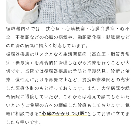
循環器内科では、狭心症・心筋梗塞・心臓弁膜症・心不
全・不整脈などの心臓の病気や、動脈硬化症・動脈瘤など
の血管の病気に幅広く対応しています。
循環器疾患のリスクとなる生活習慣病（高血圧・脂質異常
症・糖尿病）を総合的に管理しながら治療を行うことが大
切です。当院では循環器疾患の予防と早期発見、診断と治
療、慢性期における再発防止など、提携医療機関との充実
した医療体制のもと行っております。また、大学病院や総
合病院に通院していたが、これからは地元で診てもらいた
いというご希望の方への継続した診療もしております。気
軽に相談できる
“心臓のかかりつけ医”
としてお役に立てま
したら幸いです。